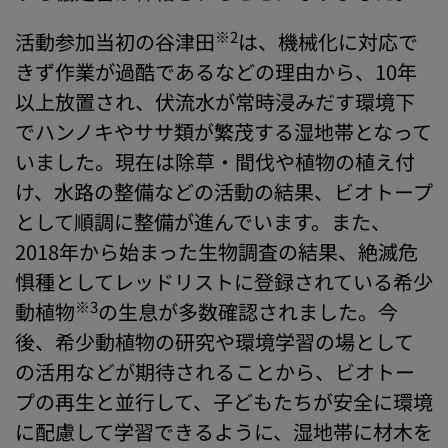
※2
活動参加当初の谷津田
は、機械化に対応で
きず作業が過酷であるなどの理由から、10年
以上放置され、伏流水が常時浸みだす環境下
でハンノキやササ類が繁茂する湿地帯となって
いました。現在は除草・間伐や植物の植え付
け、水路の整備などの活動の結果、ビオトープ
として順調に整備が進んでいます。また、
2018年から始まった生物調査の結果、絶滅危
惧種としてレッドリストに登録されている希少
※3
動植物
の生息が多数確認されました。今
後、希少動植物の研究や環境学習の場として
の活用などが期待されることから、ビオトー
プの再生と並行して、子どもたちが安全に環境
に配慮して学習できるように、湿地帯に材木を