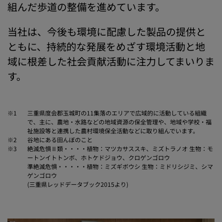
組んだ歩道の整備を進めています。
当社は、今後も環境に配慮した製品の提供と
ともに、持続的な発展をめざす環境活動と地
域に根差した社会貢献活動に注力してまいりま
す。
※1
三重県度会郡玉城町の11集落のエリアで広域的に活動している組織
で、主に、農地・水路などの地域資源の保全管理や、地域や学校・福
祉施設等と連携した農村環境保全活動などに取り組んでいます。
※2
谷地にある田んぼのこと
※3
絶滅危惧Ⅱ類・・・・植物：マツカサススキ、ミズトラノオ 生物：モ
ートンイトトンボ、ホトケドジョウ、クロゲンゴロウ
準絶滅危惧・・・・・植物：ミズギボウシ 生物：ミドリシジミ、シマ
ゲンゴロウ
(三重県レッドデータブック2015より)