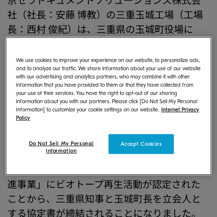
社（社長：安藤 博教）の三重玉城工場（工場
長：西村 俊紀）は、三重県の玉城町役場に
て、環境保護団体「清し有田佐田沖環境保全
※1
会
」と里地里山の保全・再生の取組に関す
We use cookies to improve your experience on our website, to personalize ads,
and to analyze our traffic. We share information about your use of our website
る協定書を締結しましたので、お知らせいた
with our advertising and analytics partners, who may combine it with other
します。
information that you have provided to them or that they have collected from
your use of their services. You have the right to opt-out of our sharing
information about you with our partners. Please click [Do Not Sell My Personal
当社は、2020年から環境保全活動の一環とし
Information] to customize your cookie settings on our website.
Internet Privacy
Policy
て「清し有田佐田沖環境保全会」が推進して
いるビオトープ再生活動に参加しています。こ
Do Not Sell My Personal
Accept Cookies
Information
のたび、三重県が推進している農山漁村の活
性化事業「三重のふるさと応援カンパニー推
進事業」にビオトープ再生活動が認定された
ことから、三重県知事と玉城町長を立会人と
する協定書が締結されることになりました。