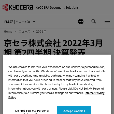
KYOCERA Document Solutions
日本語 | グローバル
Home
ニュース
2021年
京セラ株式会社 2022年3月
期 第2四半期 決算発表
2021-11-02
ニュース：企業情報
We use cookies to improve your experience on our website, to personalize ads,
and to analyze our traffic. We share information about your use of our website
with our advertising and analytics partners, who may combine it with other
information that you have provided to them or that they have collected from
京セラ株式会社2022年3月期 第2四半期決算発
your use of their services. You have the right to opt-out of our sharing
information about you with our partners. Please click [Do Not Sell My Personal
表を実施しました。
Information] to customize your cookie settings on our website.
Internet Privacy
Policy
詳細はこちら（
京セラホームページ
）をご
Do Not Sell My Personal
覧ください。
Accept Cookies