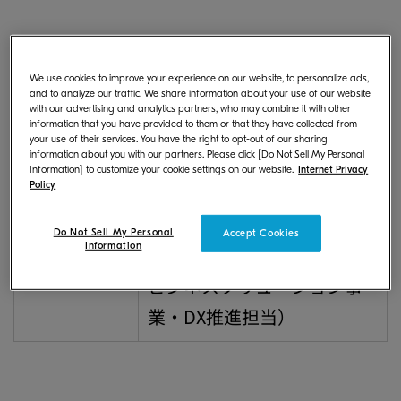
① 新任役員
We use cookies to improve your experience on our website, to personalize ads,
and to analyze our traffic. We share information about your use of our website
with our advertising and analytics partners, who may combine it with other
information that you have provided to them or that they have collected from
氏名
新役位（担当）
your use of their services. You have the right to opt-out of our sharing
information about you with our partners. Please click [Do Not Sell My Personal
Information] to customize your cookie settings on our website.
Internet Privacy
Policy
久利 健樹
取締役
(くり たて
（京セラドキュメントソリ
Do Not Sell My Personal
Accept Cookies
Information
き)
ューションズ（株） 取締役
ビジネスソリューション事
業・DX推進担当）