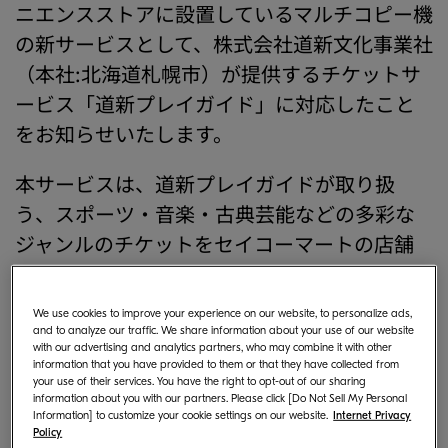
ニエンスストアに設置しているマルチコピー機
の新サービスとして、株式会社道新文化事業社
（本社:北海道札幌市）が提供するチケットサ
ービス「道新プレイガイド」に対応したこと
をお知らせいたします。
本サービスは、道新プレイガイドが取り扱
う、スポーツ・音楽・古典芸能などの多彩な
ジャンルのチケットをセイコーマートの店舗
でお申し込み、お受け取りができるサービス
です。ますます便利になったセイコーマートの
We use cookies to improve your experience on our website, to personalize ads,
マルチコピー機を、ぜひご利用ください。
and to analyze our traffic. We share information about your use of our website
with our advertising and analytics partners, who may combine it with other
information that you have provided to them or that they have collected from
your use of their services. You have the right to opt-out of our sharing
information about you with our partners. Please click [Do Not Sell My Personal
Information] to customize your cookie settings on our website.
Internet Privacy
Policy