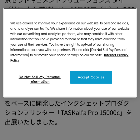
（社長:大山 芳浩）は、10月19日（水）から22
日（土）まで、バンコクで開催された「Pack
We use cookies to improve your experience on our website, to personalize ads,
Print International Exhibition 2022
and to analyze our traffic. We share information about your use of our website
with our advertising and analytics partners, who may combine it with other
Bangkok」に、今回はじめて出展しました。
information that you have provided to them or that they have collected from
your use of their services. You have the right to opt-out of our sharing
information about you with our partners. Please click [Do Not Sell My Personal
当社は、ドキュメント機器事業の一貫として
Information] to customize your cookie settings on our website.
Internet Privacy
Policy
事業拡大を図るため、新たに商業用高速イン
クジェット事業に本格参入し、2021年よりタ
Do Not Sell My Personal
Accept Cookies
イでもビジネスを開始しております。当社がこ
Information
れまで複合機・プリンターで培ってきた技術力
をベースに開発したインクジェットプロダク
ションプリンター「TASKalfa Pro 15000c」を
出展いたしました。