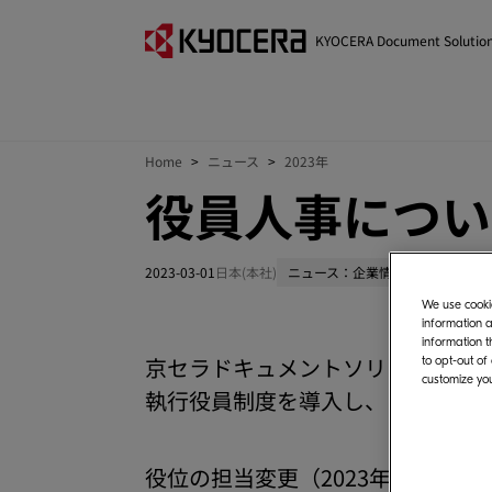
KYOCERA Document Solutio
Home
ニュース
2023年
役員人事につい
2023-03-01
日本(本社)
ニュース：企業情報
We use cookie
information a
information t
京セラドキュメントソリューションズ
to opt-out of
customize you
執行役員制度を導入し、あわせて
役位の担当変更（2023年4月1日付