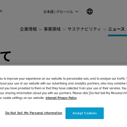
ns
日本語 | グローバル
企業情報
事業領域
サステナビリティ
ニュース
て
s to improve your experience on our website, to personalize ads, and to analyze our traffic
bout your use of our website with our advertising and analytics partners, who may combine it
hat you have provided to them or that they have collected from your use of their services. You
株式会社（社長:安藤 博教）は、2023年2月2
 our sharing information about you with our partners. Please click [Do Not Sell My Personal In
r cookie settings on our website.
Internet Privacy Policy
役位の変更について決議されたことをお知らせいた
Do Not Sell My Personal Information
Accept Cookies
）