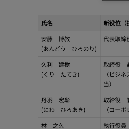
氏名
新役位（
安藤 博教
代表取締
(あんどう ひろのり)
久利 建樹
取締役 
(くり たてき)
（ビジネ
当）
丹羽 宏彰
取締役 
(にわ ひろあき)
（コーポ
林 之久
執行役員