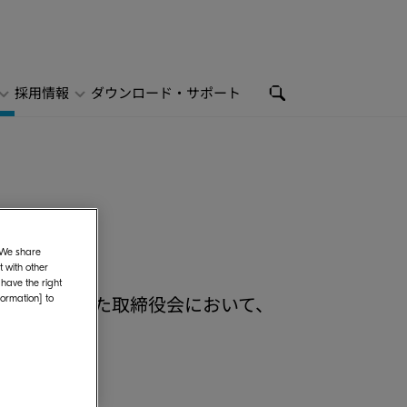
採用情報
ダウンロード・サポート
. We share
 with other
 have the right
4日に開催された取締役会において、
formation] to
します。