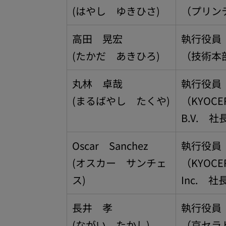
(はやし ゆきひさ)
（プリン
高田 晃宏
執行役員
(たかだ あきひろ)
（技術本
丸林 卓哉
執行役員
(まるばやし たくや)
（KYOCERA
B.V. 社
Oscar Sanchez
執行役員
(オスカー サンチェ
（KYOCERA
ス)
Inc. 社
長井 孝
執行役員
(ながい たかし)
（京セラ