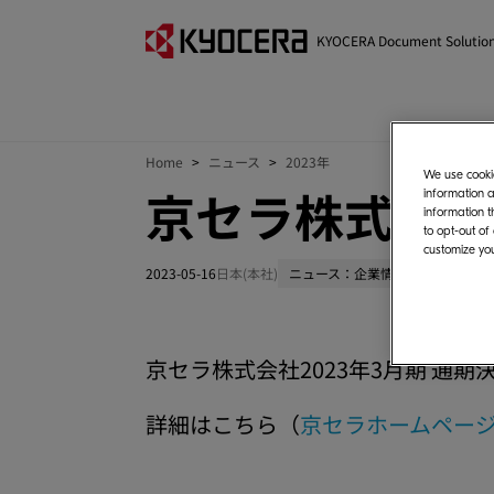
KYOCERA Document Solutio
Home
ニュース
2023年
We use cookie
京セラ株式会社 
information a
information t
to opt-out of
customize you
2023-05-16
日本(本社)
ニュース：企業情報
京セラ株式会社2023年3月期 通
詳細はこちら（
京セラホームペー