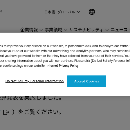
ns
日本語 | グローバル
企業情報
事業領域
サステナビリティ
ニュース
s to improve your experience on our website, to personalize ads, and to analyze our traffic
2023年3月期 通期 
bout your use of our website with our advertising and analytics partners, who may combine it
hat you have provided to them or that they have collected from your use of their services. You
 our sharing information about you with our partners. Please click [Do Not Sell My Personal In
r cookie settings on our website.
Internet Privacy Policy
Do Not Sell My Personal Information
Accept Cookies
期決算発表を実施しました。
ジ
）をご覧ください。