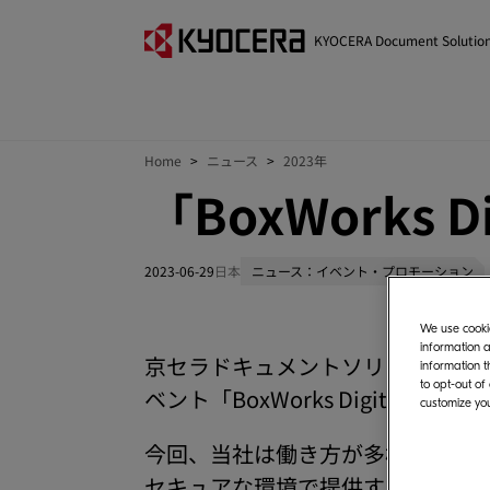
KYOCERA Document Solutio
Home
ニュース
2023年
「BoxWorks D
2023-06-29
日本
ニュース：イベント・プロモーション
We use cookie
information a
京セラドキュメントソリューションズ
information t
to opt-out of
ベント「BoxWorks Digital To
customize you
今回、当社は働き方が多様化するオ
セキュアな環境で提供するクラウドアプリケ