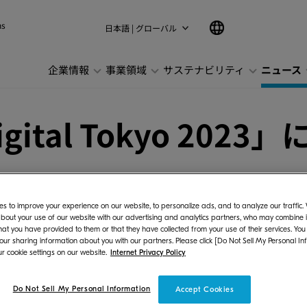
ns
日本語 | グローバル
企業情報
事業領域
サステナビリティ
ニュース
igital Tokyo 2023
s to improve your experience on our website, to personalize ads, and to analyze our traffic
bout your use of our website with our advertising and analytics partners, who may combine it
ジャパン株式会社（社長:長井 孝）は、株式会社Bo
hat you have provided to them or that they have collected from your use of their services. You
 our sharing information about you with our partners. Please click [Do Not Sell My Personal In
kyo 2023」に出展いたします。
r cookie settings on our website.
Internet Privacy Policy
フィスにおいて、Boxなどのクラウドストレージ
Do Not Sell My Personal Information
Accept Cookies
ーションのKyocera Cloud Print and 