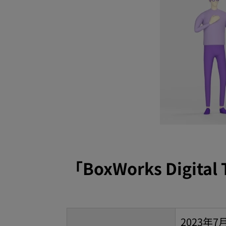
「BoxWorks Digit
2023年