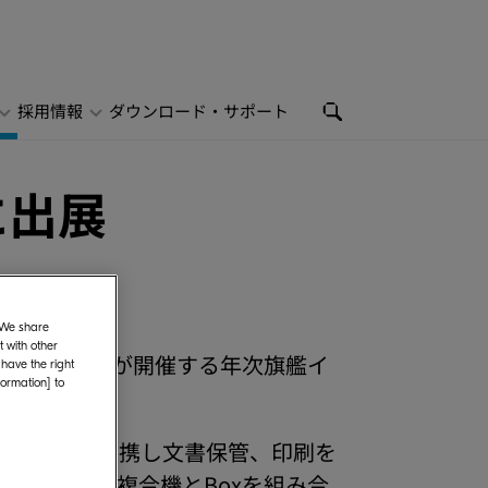
採用情報
ダウンロード・サポート
」に出展
. We share
 with other
x Japanが開催する年次旗艦イ
 have the right
formation] to
サービスと連携し文書保管、印刷を
Scanを搭載した複合機とBoxを組み合