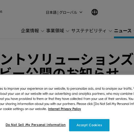
ns
日本語 | グローバル
企業情報
事業領域
サステナビリティ
ニュース
ントソリューションズ
ビー公開のお知らせ
s to improve your experience on our website, to personalize ads, and to analyze our traffic
bout your use of our website with our advertising and analytics partners, who may combine it
hat you have provided to them or that they have collected from your use of their services. You
 our sharing information about you with our partners. Please click [Do Not Sell My Personal In
r cookie settings on our website.
Internet Privacy Policy
ズジャパン株式会社（社長:長井 孝）は、当社を
する販売会社ならではの観点でお客様に寄り添い、
Do Not Sell My Personal Information
Accept Cookies
公開いたしました。