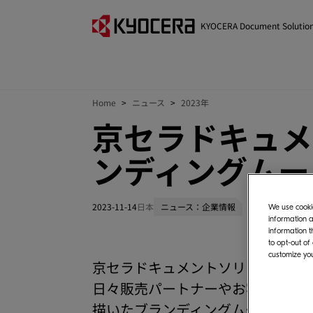
KYOCERA Document Solutio
Home
ニュース
2023年
京セラドキュメ
ンディングムー
2023-11-14
日本
ニュース：企業情報
We use cookie
information a
information t
to opt-out of
customize you
京セラドキュメントソリューション
日々販売パートナーやお客様と接
描いたブランディングムービーを