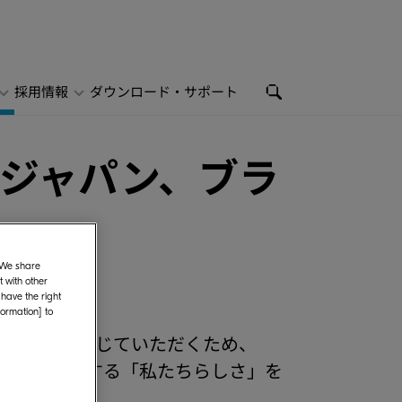
採用情報
ダウンロード・サポート
ジャパン、ブラ
. We share
 with other
 have the right
formation] to
より身近に感じていただくため、
人を大切にする「私たちらしさ」を