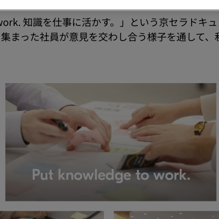
e to work. 知識を仕事に活かす。」という京セ
ら集まった社員が意見を交わし合う様子を通して、