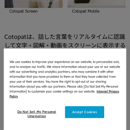
Cotopatは、話した言葉をリアルタイムに認識
して文字・図解・動画をスクリーンに表示する
ことで、会話の聞き取りづらさを解消し、コミ
ュニケーションを円滑にするシステムです。こ
We use cookies to improve your experience on our website, to personalize ads,
and to analyze our traffic. We share information about your use of our website
のたびのラインアップ拡充にともない、透明
with our advertising and analytics partners, who may combine it with other
information that you have provided to them or that they have collected from
なアクリル版に表示スクリーンを貼り付けて字
your use of their services. You have the right to opt-out of our sharing
幕を投影する従来モデルを「Cotopat
information about you with our partners. Please click [Do Not Sell My Personal
Information] to customize your cookie settings on our website.
Internet Privacy
Screen（コトパット スクリーン）」に名称変
Policy
更いたします。
Do Not Sell My Personal
Accept Cookies
Information
そして、アクリル板が設置できない小さな受付
や訪問、屋外での案内など、移動をともなう