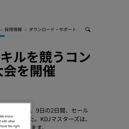
採用情報
ダウンロード・サポート
スキルを競うコン
大会を開催
、12月8日、9日の2日間、セール
催いたしました。KDJマスターズは、
. We share
 with other
目の開催となります。
 have the right