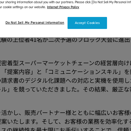
 our sharing information about you with our partners. Please click [Do Not Sell My Personal In
r cookie settings on our website.
Internet Privacy Policy
深化）で最高のソリューションを創出する」をテー
るショールーム 「ナレッジプラス大阪」にて、リ
Do Not Sell My Personal Information
Accept Cookies
ました。全国の販売パートナー様より207社、総勢
験の上位者41名が二次予選のブロック大会に進
域密着型スーパーマーケットチェーンの経営層向け
」「提案内容」と「コミュニケーションスキル」を
つ請求書のデジタル化課題への対応と実機を使用し
キル」を競っていただきました。その結果、厳正な
。
を活かし、販売パートナー様とともに幅広いお客様
提案いたします。そして、お客様の業務を効率化す
ネスの継続性を最大限にお手伝いすることで、信頼