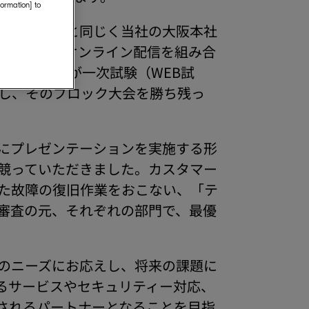
formation] to
マに、昨年と同じく当社の大阪本社
アル競技とオンライン配信を組み合
1,062名が一次試験（WEB試
出し、そのブロック大会を勝ち残っ
にプレゼンテーションを実施する形
競っていただきました。カスタマー
た故障の復旧作業をおこない、「テ
審査の元、それぞれの部門で、最優
のニーズにお応えし、将来の課題に
るサービスやセキュリティー対応、
されるパートナーとなることを目指