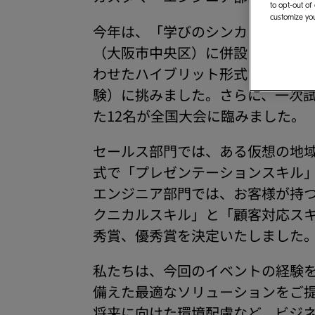
to opt-out of
customize you
今年は、「学びのシンカ（進化×
（大阪市中央区）に併設されてい
わせたハイブリット形式で開催いたし
験）に挑みました。さらに、一次試
た12名が全国大会に臨みました。
セールス部門では、ある仮想の地
式で「プレゼンテーションスキル
エンジニア部門では、お客様が持
クニカルスキル」と「顧客対応ス
秀賞、優秀賞を決定いたしました
私たちは、今回のイベントの経験
備えた最適なソリューションをご
将来に向けた環境配慮など、ビジ