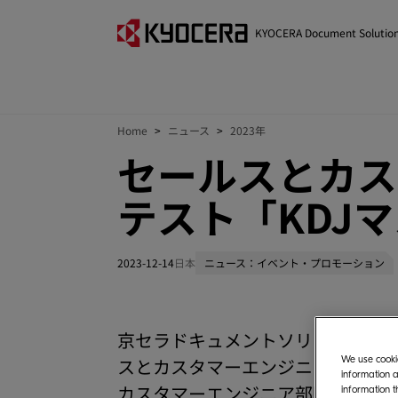
KYOCERA Document Solutio
Home
ニュース
2023年
セールスとカス
テスト「KDJ
2023-12-14
日本
ニュース：イベント・プロモーション
京セラドキュメントソリューションズ
スとカスタマーエンジニアのスキルを
We use cookie
information a
カスタマーエンジニア部門が2008
information t