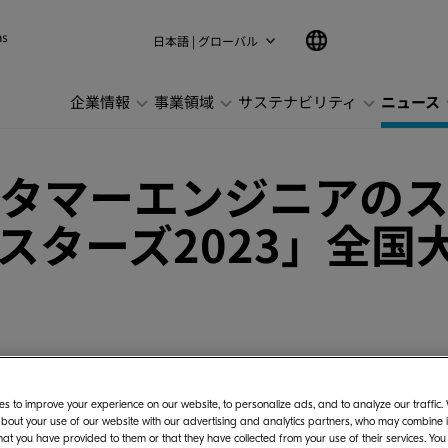
ns
日本語 | グローバル
企業情報
事業領域
サステナビリティ
ニュース
タマーエンジニアの
マスターズ2023」全国
ジャパン株式会社（社長:長井 孝、以下:当社）は
競うコンテスト「KDJマスターズ 2023」を開
s to improve your experience on our website, to personalize ads, and to analyze our traffic
bout your use of our website with our advertising and analytics partners, who may combine it
年から16回目、セールス部門は2014年から10回
hat you have provided to them or that they have collected from your use of their services. You