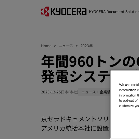
KYOCERA Document Solutio
Home
ニュース
2023年
年間960トン
発電システムが
We use cookie
information a
2023-12-25
日本(本社)
ニュース：企業情報
information t
to opt-out of
customize you
京セラドキュメントソリューション
アメリカ統括本社に設置された太