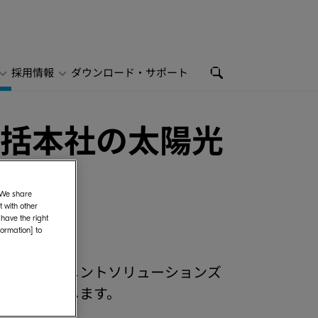
採用情報
ダウンロード・サポート
統括本社の太陽光
. We share
 with other
 have the right
formation] to
京セラドキュメントソリューションズ
知らせいたします。