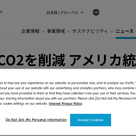
ns
日本語 | グローバル
企業情報
事業領域
サステナビリティ
ニュース
のCO2を削減 アメリカ
本格稼働
s to improve your experience on our website, to personalize ads, and to analyze our traffic
bout your use of our website with our advertising and analytics partners, who may combine it
hat you have provided to them or that they have collected from your use of their services. You
 our sharing information about you with our partners. Please click [Do Not Sell My Personal In
r cookie settings on our website.
Internet Privacy Policy
ズ株式会社（社長:安藤 博教、以下:当社）は、
Do Not Sell My Personal Information
Accept Cookies
陽光発電システムが本格稼働したことについて、お