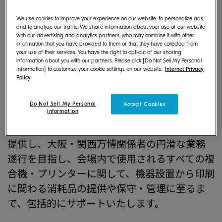
社（社長:安藤 博教、以下:当社）は、2025年4
We use cookies to improve your experience on our website, to personalize ads,
月13日（日）から10月13日（月）まで、大阪
and to analyze our traffic. We share information about your use of our website
with our advertising and analytics partners, who may combine it with other
で開催される2025年日本国際博覧会（以下:大
information that you have provided to them or that they have collected from
your use of their services. You have the right to opt-out of our sharing
阪・関西万博）のテーマ「いのち輝く未来社
information about you with our partners. Please click [Do Not Sell My Personal
Information] to customize your cookie settings on our website.
Internet Privacy
会のデザイン」に賛同し、運営参加サプライ
Policy
ヤーとして協賛することが決まりましたので
お知らせします。
Do Not Sell My Personal
Accept Cookies
Information
期間中は、当社の複合機・プリンター機器を
提供し、大阪・関西万博関係者の円滑な業務
遂行を目指し、会場内で使用されるすべての複
合機・プリンターに関して、機器設置から印刷
に関わる消耗品の提供や保守・管理に至るま
で、包括的にサポートいたします。