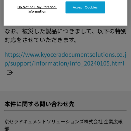
キュメントソリューションズグループは企業
Do Not Sell My Personal
Accept Cookies
Information
活動を通じて、全力で支援して参ります。
なお、被災した製品につきまして、以下の特別
対応をさせていただきます。
https://www.kyoceradocumentsolutions.co.j
p/support/information/info_20240105.html
本件に関する問い合わせ先
京セラドキュメントソリューションズ株式会社 企業広報
部