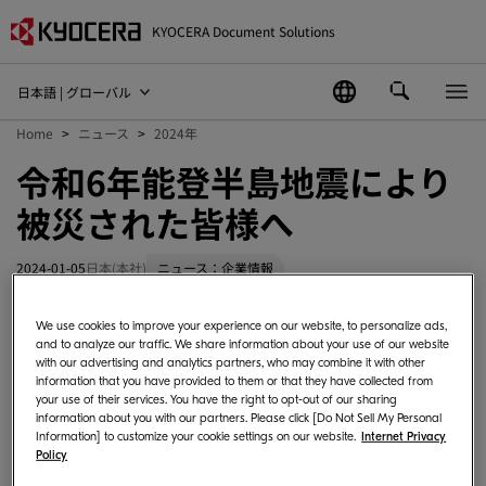
KYOCERA Document Solutions
日本語 | グローバル
Home
ニュース
2024年
令和6年能登半島地震により
被災された皆様へ
2024-01-05
日本(本社)
ニュース：企業情報
We use cookies to improve your experience on our website, to personalize ads,
and to analyze our traffic. We share information about your use of our website
この度の令和6年能登半島地震により、被災さ
with our advertising and analytics partners, who may combine it with other
information that you have provided to them or that they have collected from
れた皆様に心よりお見舞い申し上げます。
your use of their services. You have the right to opt-out of our sharing
information about you with our partners. Please click [Do Not Sell My Personal
Information] to customize your cookie settings on our website.
Internet Privacy
皆様の安全と、被災地の一日も早い復旧を心
Policy
よりお祈り申し上げますとともに、京セラド