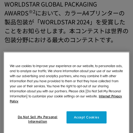
WORLDSTAR GLOBAL PACKAGING
※2
AWARDS
において、カラーA4プリンターの
製品包装が「WORLDSTAR 2024」を受賞した
ことをお知らせします。本コンテストは世界の
包装分野における最大のコンテストです。
We use cookies to improve your experience on our website, to personalize ads,
and to analyze our traffic. We share information about your use of our website
with our advertising and analytics partners, who may combine it with other
information that you have provided to them or that they have collected from
your use of their services. You have the right to opt-out of our sharing
information about you with our partners. Please click [Do Not Sell My Personal
Information] to customize your cookie settings on our website.
Internet Privacy
Policy
Do Not Sell My Personal
Accept Cookies
Information