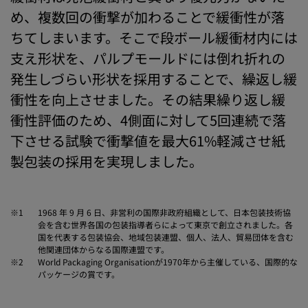
め、複数回の衝撃が加わることで緩衝性が落
ちてしまいます。そこで段ボール緩衝材内には
支え形状を、パルプモールドには倒れ折れの
発生しづらい形状を採用することで、繰返し緩
衝性を向上させました。その結果繰り返し緩
衝性評価のため、4側面に対して5回連続で落
下させる試験で衝撃値を最大61%軽減させ紙
製包装の採用を実現しました。
※1
1968 年 9 月 6 日、非営利の国際非政府組織として、日本包装技術協
会を含む世界各国の包装指導者らによって東京で創立されました。各
国を代表する包装協会、地域包装連盟、個人、法人、貿易団体を含む
他関連団体からなる国際連盟です。
※2
World Packaging Organisationが1970年から主催している、国際的な
パッケージの賞です。