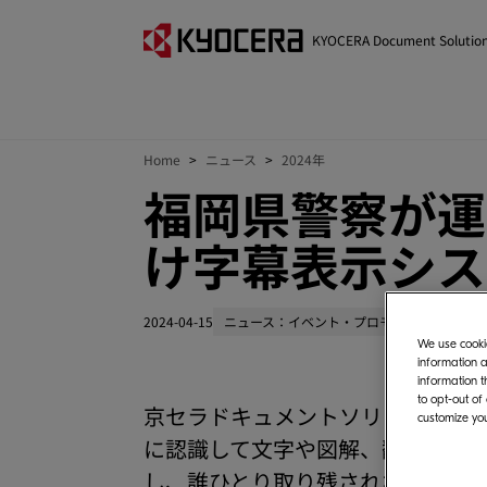
KYOCERA Document Solutio
Home
ニュース
2024年
福岡県警察が運
け字幕表示システ
2024-04-15
ニュース：イベント・プロモーション
We use cookie
information a
information t
to opt-out of
京セラドキュメントソリューション
customize you
に認識して文字や図解、翻訳を表示す
し、誰ひとり取り残されない共生