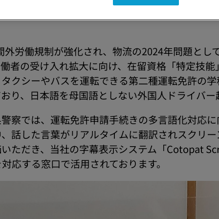
「Cotopat Screen」をご採用いただき、運
時間外労働規制が強化され、物流の2024年問題と
労働者の受け入れ拡大に向け、在留資格「特定技能
タクシーやバスを運転できる第二種運転免許の学
ており、日本語を母国語としない外国人ドライバー
県警察では、運転免許申請手続きの多言語化対応に
、話した言葉がリアルタイムに翻訳されスクリーン
だき、当社の字幕表示システム「Cotopat Sc
を対応する窓口で活用されております。