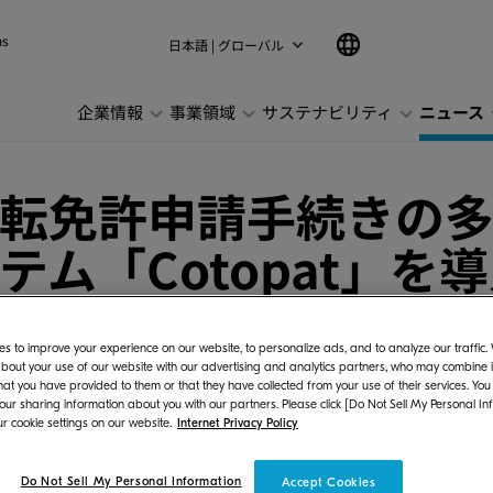
ns
日本語 | グローバル
企業情報
事業領域
サステナビリティ
ニュース
転免許申請手続きの
ム「Cotopat」を
s to improve your experience on our website, to personalize ads, and to analyze our traffic
bout your use of our website with our advertising and analytics partners, who may combine it
hat you have provided to them or that they have collected from your use of their services. You
 our sharing information about you with our partners. Please click [Do Not Sell My Personal In
ズジャパン株式会社（社長：長井 孝、以下：当
r cookie settings on our website.
Internet Privacy Policy
るシステム Cotopatの開発と販売を通して、
社会の実現に向け取り組んでいます。このたび、福
Do Not Sell My Personal Information
Accept Cookies