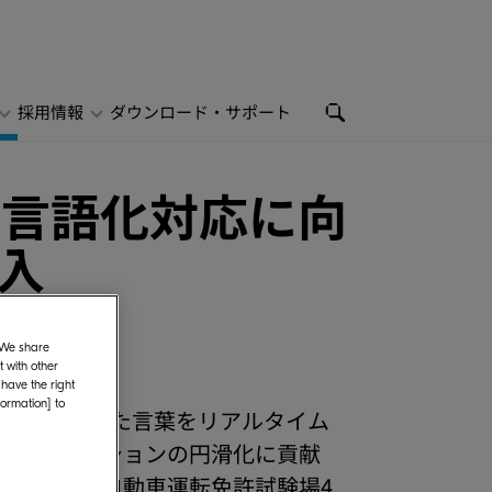
採用情報
ダウンロード・サポート
多言語化対応に向
導入
. We share
 with other
 have the right
formation] to
社）は、話した言葉をリアルタイム
コミュニケーションの円滑化に貢献
岡県警察の自動車運転免許試験場4