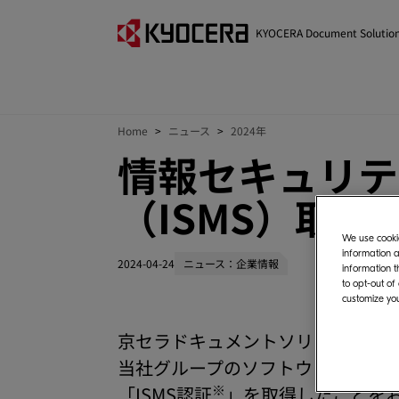
KYOCERA Document Solutio
Home
ニュース
2024年
情報セキュリテ
（ISMS）取得
We use cookie
information a
2024-04-24
ニュース：企業情報
information t
to opt-out of
customize you
京セラドキュメントソリューション
当社グループのソフトウェア開発会
※
「ISMS認証
」を取得したことを