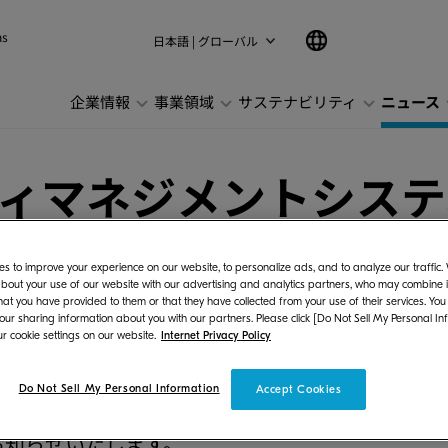
ns
日本語 | グローバル
企業情報
事業領域
サステナビリティ
ニュース
ィマネジメントシステ
について
s to improve your experience on our website, to personalize ads, and to analyze our traffic
bout your use of our website with our advertising and analytics partners, who may combine it
hat you have provided to them or that they have collected from your use of their services. You
 our sharing information about you with our partners. Please click [Do Not Sell My Personal In
r cookie settings on our website.
Internet Privacy Policy
ズ株式会社（社長:安藤 博教、以下:当社）は、
Do Not Sell My Personal Information
Accept Cookies
社である京セラドキュメントソリューションズデ
お知らせいたします。