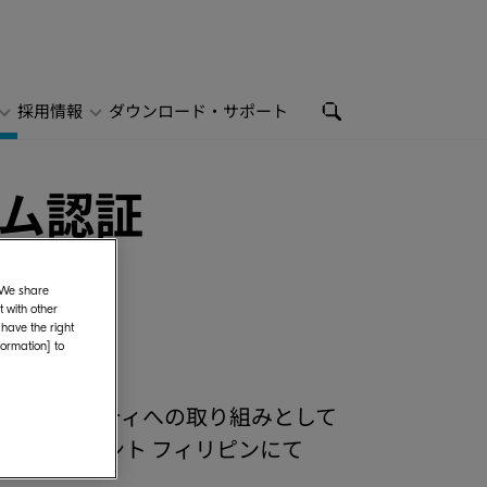
採用情報
ダウンロード・サポート
ム認証
. We share
 with other
 have the right
formation] to
情報セキュリティへの取り組みとして
ベロップメント フィリピンにて