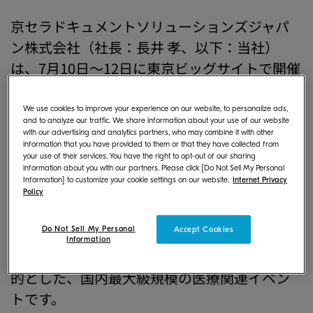
京セラドキュメントソリューションズジャパ
ン株式会社（社長：長井 孝、以下：当社）
は、7月10日～12日に東京ビッグサイトで開催
される「国際モダンホスピタルショウ2024」
に出展いたします。
We use cookies to improve your experience on our website, to personalize ads,
and to analyze our traffic. We share information about your use of our website
with our advertising and analytics partners, who may combine it with other
information that you have provided to them or that they have collected from
「国際モダンホスピタルショウ」は病院をは
your use of their services. You have the right to opt-out of our sharing
じめ、保健･医療･福祉分野における質の向
information about you with our partners. Please click [Do Not Sell My Personal
Information] to customize your cookie settings on our website.
Internet Privacy
上、充実に役立つ機器、製品、システム、サ
Policy
ービスなどを幅広く展示し、最新情報の発
Do Not Sell My Personal
Accept Cookies
信、および情報交流の場を提供することによ
Information
り、健康福祉社会の発展に寄与することを目
的とした、国内最大級規模の医療関連イベン
トです。