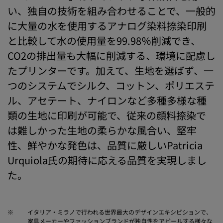
い、独自の技術を組み合わせることで、一般的
に大量の水を使用するアナログ染料捺染印刷
と比較して水の使用量を99.98％削減でき、
CO2の排出量も大幅に削減する、環境に配慮し
たプリンターです。加えて、生地を選ばず、一
つのシステムでシルク、コットン、ポリエステ
ル、アセテート、ナイロンなど多種多様な種
類の生地に印刷が可能で、従来の顔料捺染で
は難しかった生地の柔らかな風合い、堅牢
性、鮮やかな発色は、品質に厳しいPatricia
Urquiola氏の期待に応える品質を実現しまし
た。
※
イタリア・ミラノで行われる世界最大のデザインエキシビションで、
家具メーカーやファッションブランドが独自性をアピールする様々な