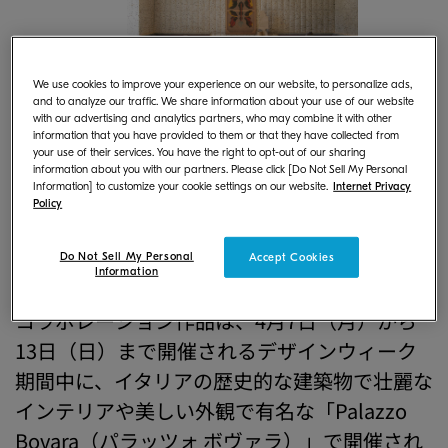
We use cookies to improve your experience on our website, to personalize ads,
and to analyze our traffic. We share information about your use of our website
with our advertising and analytics partners, who may combine it with other
2001年にStudio Urquiolaを立ち上げ、イタリ
information that you have provided to them or that they have collected from
your use of their services. You have the right to opt-out of our sharing
アの家具メーカーCassinaでアート・ディレク
information about you with our partners. Please click [Do Not Sell My Personal
Information] to customize your cookie settings on our website.
Internet Privacy
ターも務めるPatricia Urquiola氏（パトリシ
Policy
ア・ウルキオラ）がデザインしたグラフィッ
クを当社の「FOREARTH」でプリントし、荘
Do Not Sell My Personal
Accept Cookies
Information
厳な空間の演出をサポートいたしました。本
コラボレーション作品は、4月7日（月）から
13日（日）まで開催されるデザインウィーク
期間中に、イタリアの歴史的な建築物で壮麗な
インテリアや美しい外観で有名な「Palazzo
Bovara（パラッツォ ボヴァラ）」で開催され