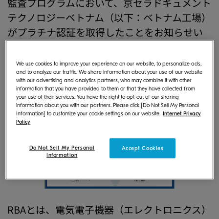
監査プログラムにおいて、京セラドキュメント
テクノロジーベトナム（以下：ベトナム工場）
がプラチナ認証を取得したことをお知らせい
たします。当社におけるプラチナ認証取得は、
京セラドキュメントテクノロジー石龍（中国
We use cookies to improve your experience on our website, to personalize ads,
and to analyze our traffic. We share information about your use of our website
工場）に続き、2か所目となります。
with our advertising and analytics partners, who may combine it with other
information that you have provided to them or that they have collected from
your use of their services. You have the right to opt-out of our sharing
information about you with our partners. Please click [Do Not Sell My Personal
Information] to customize your cookie settings on our website.
Internet Privacy
Policy
Do Not Sell My Personal
Accept Cookies
Information
RBAとは、電気電子機器（エレクトロニクス）