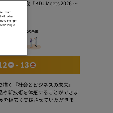
示会『KDJ Meets 2026 ～
. We share
 with other
 have the right
formation] to
で描く『社会とビジネスの未来』
品や新技術を体感することができま
長を幅広く支援させていただきま