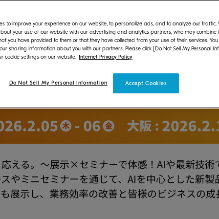
13日（金）に大阪ですべてのお客様を対象とした来場型展
開催いたします。
s to improve your experience on our website, to personalize ads, and to analyze our traffic
bout your use of our website with our advertising and analytics partners, who may combine it
hat you have provided to them or that they have collected from your use of their services. You
 our sharing information about you with our partners. Please click [Do Not Sell My Personal In
r cookie settings on our website.
Internet Privacy Policy
Do Not Sell My Personal Information
Accept Cookies
応える。～展示×セミナーで体感！AIや最新技術
スやミニセミナーを通じて、AIを中心とした新製
策も展示し、業務効率の改善と皆様のビジネスの成