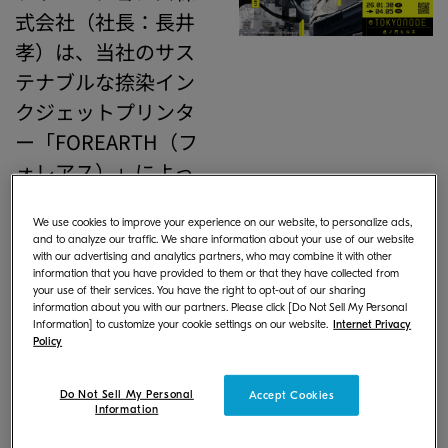
式会社（社長：長井
孝）は、当社のサス
テナブルな捺染イン
クジェットプリンタ
ー「FOREARTH（フ
ォレアス）」によっ
てプリントされた衣
We use cookies to improve your experience on our website, to personalize ads,
装が、「攻殻機動隊
and to analyze our traffic. We share information about your use of our website
展（こうかくきどう
with our advertising and analytics partners, who may combine it with other
information that you have provided to them or that they have collected from
たい） Ghost and the
your use of their services. You have the right to opt-out of our sharing
information about you with our partners. Please click [Do Not Sell My Personal
Shell」で展示される
Information] to customize your cookie settings on our website.
Internet Privacy
Policy
ことをお知らせしま
す。本衣装は、昨年3
Do Not Sell My Personal
Accept Cookies
月にパリで開催され
Information
たファッションウィ