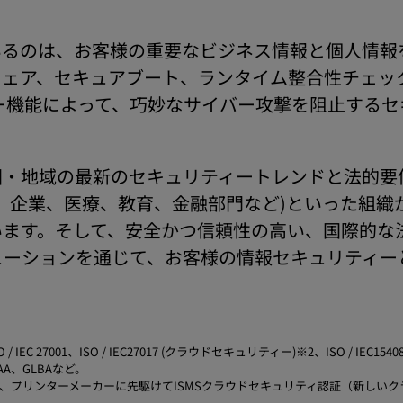
いるのは、お客様の重要なビジネス情報と個人情報
セキュアブート、ランタイム整合性チェック(RTIC＝Ru
ティー機能によって、巧妙なサイバー攻撃を阻止する
国・地域の最新のセキュリティートレンドと法的要
、企業、医療、教育、金融部門など)といった組織
ます。そして、安全かつ信頼性の高い、国際的な
ューションを通じて、お客様の情報セキュリティー
7001、ISO / IEC27017 (クラウドセキュリティー)※2、ISO / IEC15408 (Com
HIPAA、GLBAなど。
複合機、プリンターメーカーに先駆けてISMSクラウドセキュリティ認証（新し