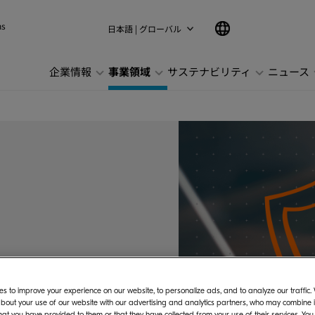
ns
日本語 | グローバル
企業情報
事業領域
サステナビリティ
ニュース
s to improve your experience on our website, to personalize ads, and to analyze our traffic
bout your use of our website with our advertising and analytics partners, who may combine it
hat you have provided to them or that they have collected from your use of their services. You