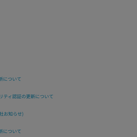
新について
ュリティ認証の更新について
会社お知らせ)
新について