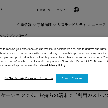
ns
日本語 | グローバル
企業情報
事業領域
サステナビリティ
ニュース
ーションダウンロード
s to improve your experience on our website, to personalize ads, and to analyze our traffic
bout your use of our website with our advertising and analytics partners, who may combine it
hat you have provided to them or that they have collected from your use of their services. You
 our sharing information about you with our partners. Please click [Do Not Sell My Personal In
r cookie settings on our website.
Internet Privacy Policy
ションダウンロード
Do Not Sell My Personal Information
Accept Cookies
リケーションです。お持ちの端末でご利用のストア