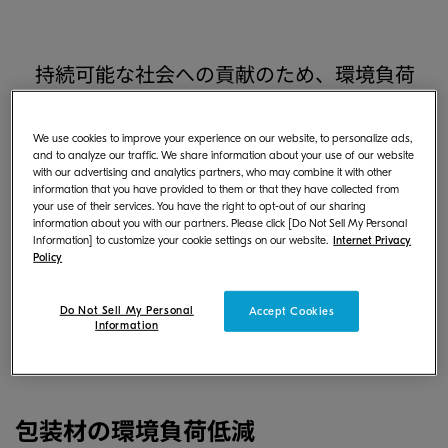
持続可能な社会への貢献のため、環境負荷
の少ない資源の調達、新規資源投入量や廃棄
物排出量の最小化に努め、持続可能な資源の
We use cookies to improve your experience on our website, to personalize ads,
and to analyze our traffic. We share information about your use of our website
利用を図ります。
with our advertising and analytics partners, who may combine it with other
information that you have provided to them or that they have collected from
your use of their services. You have the right to opt-out of our sharing
information about you with our partners. Please click [Do Not Sell My Personal
Information] to customize your cookie settings on our website.
Internet Privacy
Policy
サーキュラーエコノミーの取
Do Not Sell My Personal
Accept Cookies
Information
り組み
包装材の環境負荷低減